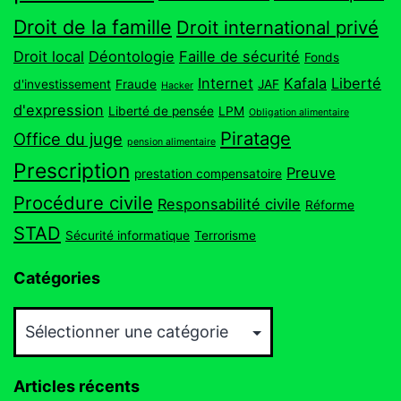
Droit de la famille
Droit international privé
Droit local
Déontologie
Faille de sécurité
Fonds
Internet
Kafala
Liberté
d'investissement
Fraude
JAF
Hacker
d'expression
Liberté de pensée
LPM
Obligation alimentaire
Piratage
Office du juge
pension alimentaire
Prescription
Preuve
prestation compensatoire
Procédure civile
Responsabilité civile
Réforme
STAD
Sécurité informatique
Terrorisme
Catégories
Catégories
Articles récents