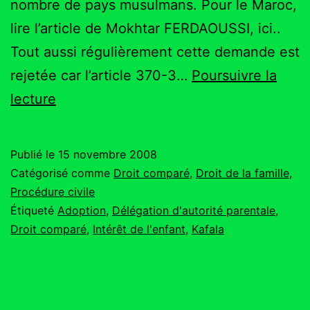
nombre de pays musulmans. Pour le Maroc,
lire l’article de Mokhtar FERDAOUSSI, ici..
Tout aussi régulièrement cette demande est
rejetée car l’article 370-3…
Poursuivre la
La
lecture
Kafala
algérienne
Publié le
15 novembre 2008
n’est
Catégorisé comme
Droit comparé
,
Droit de la famille
,
pas
Procédure civile
Étiqueté
Adoption
,
Délégation d'autorité parentale
,
une
Droit comparé
,
Intérêt de l'enfant
,
Kafala
adoption