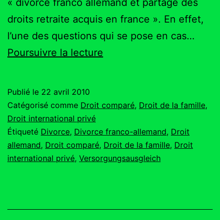
« divorce franco allemand et partage des
droits retraite acquis en france ». En effet,
l’une des questions qui se pose en cas…
Divorce
Poursuivre la lecture
allemand
:
Publié le
22 avril 2010
le
Catégorisé comme
Droit comparé
,
Droit de la famille
,
partage
Droit international privé
Étiqueté
Divorce
,
Divorce franco-allemand
,
Droit
des
allemand
,
Droit comparé
,
Droit de la famille
,
Droit
droits
international privé
,
Versorgungsausgleich
à
retraite