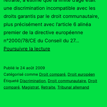
une discrimination incompatible avec les
droits garantis par le droit communautaire,
plus précisément avec l’article 6 alinéa
premier de la directive européenne
n°2000/78/CE du Conseil du 27…
La
Poursuivre la lecture
limite
d’âge
Publié le
24 août 2009
des
Catégorisé comme
Droit comparé
,
Droit européen
fonctionnaires:
Étiqueté
Discrimination
,
Droit communautaire
,
Droit
comparé
,
Magistrat
,
Retraite
,
Tribunal allemand
une
discrimination
incompatible