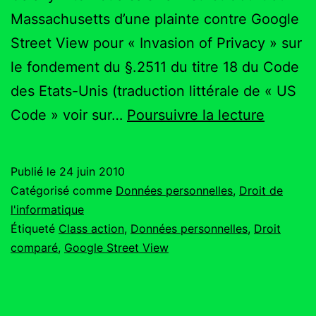
Massachusetts d’une plainte contre Google
Street View pour « Invasion of Privacy » sur
le fondement du §.2511 du titre 18 du Code
des Etats-Unis (traduction littérale de « US
Plainte
Code » voir sur…
Poursuivre la lecture
d’un
FAI
Publié le
24 juin 2010
américa
Catégorisé comme
Données personnelles
,
Droit de
contre
l'informatique
Étiqueté
Class action
,
Données personnelles
,
Droit
Google
comparé
,
Google Street View
Street
View
pour