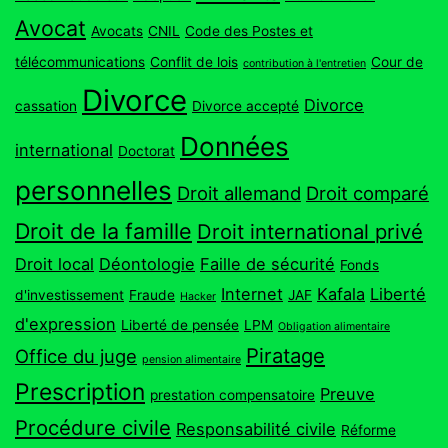
Avocat
Avocats
CNIL
Code des Postes et
télécommunications
Conflit de lois
Cour de
contribution à l'entretien
Divorce
Divorce
cassation
Divorce accepté
Données
international
Doctorat
personnelles
Droit allemand
Droit comparé
Droit de la famille
Droit international privé
Droit local
Déontologie
Faille de sécurité
Fonds
Internet
Kafala
Liberté
d'investissement
Fraude
JAF
Hacker
d'expression
Liberté de pensée
LPM
Obligation alimentaire
Piratage
Office du juge
pension alimentaire
Prescription
Preuve
prestation compensatoire
Procédure civile
Responsabilité civile
Réforme