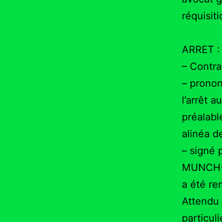
réquisit
ARRET :
– Contra
– pronon
l’arrêt a
préalabl
alinéa d
– signé 
MUNCH-S
a été re
Attendu 
particul