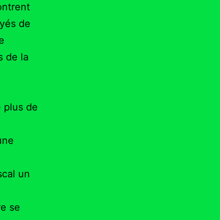
ontrent
ayés de
e
 de la
 plus de
une
scal un
re se