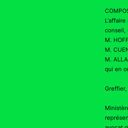
COMPOS
L’affair
conseil,
M. HOFF
M. CUEN
M. ALLA
qui en o
Greffie
Ministèr
représen
avocat g