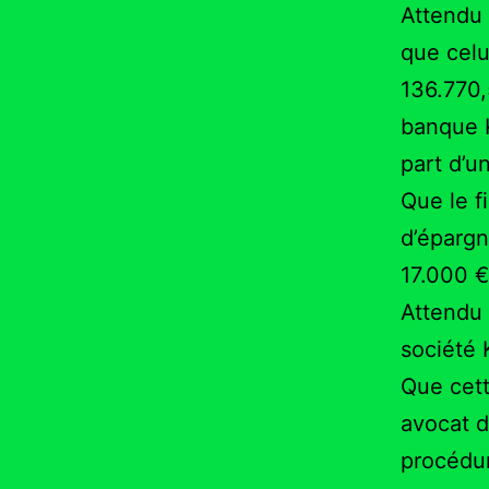
Attendu 
que celu
136.770,
banque K
part d’
Que le f
d’épargn
17.000 €
Attendu 
société 
Que cett
avocat 
procédur