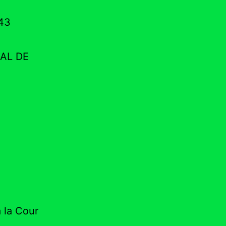
843
NAL DE
 la Cour