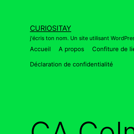
Aller
au
contenu
CURIOSITAY
j'écris ton nom. Un site utilisant WordPr
Accueil
A propos
Confiture de l
Déclaration de confidentialité
CA Colm