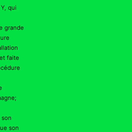
Y, qui
de grande
ture
llation
et faite
rocédure
e
emagne;
 son
que son