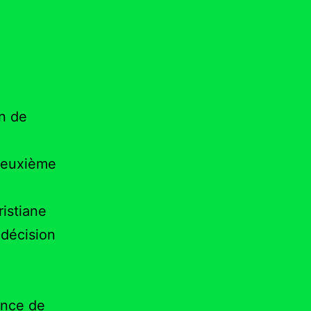
n de
 deuxième
istiane
décision
ance de