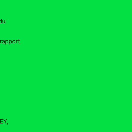
 du
rapport
EY,