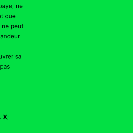
 paye, ne
et que
s ne peut
emandeur
ouvrer sa
 pas
M.
X
;