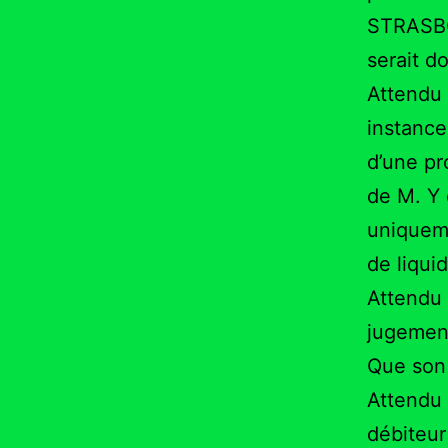
STRASBO
serait d
Attendu 
instanc
d’une pr
de M. Y d
uniqueme
de liquid
Attendu
jugement
Que son 
Attendu 
débiteur