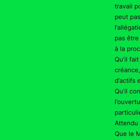
travail 
peut pas
l’allégat
pas être
à la pro
Qu’il fai
créance,
d’actifs
Qu’il co
l’ouvert
particuli
Attendu 
Que le M