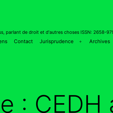
ess, parlant de droit et d'autres choses ISSN: 2658-9
iens
Contact
Jurisprudence
Archives
Ouvrir
le
menu
te :
CEDH a