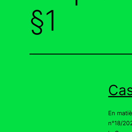
§1
Cas
En matiè
n°18/202