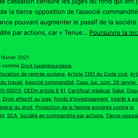
de cassation censure les juges du fond qui ont 
ble la tierce opposition de l’associé commandit
ance pouvant augmenter le passif de la société
ite par actions, car « Tenue…
Poursuivre la lec
 février 2021
sé comme
Droit luxembourgeois
llocation de rentrée scolaire
,
Article 1351 du Code civil
,
Art
du travail
,
Associé commandité
,
Cass. lux. com. 28 janvier
20-00013
,
CEDH article 6 §1
,
Certificat médical
,
Délai
,
Disp
,
Droit effectif au juge
,
Fonds d'investissement
,
Intérêt à ag
énéral du droit
,
Protection de la femme enceinte contre le
nt
,
SCA
,
Société en commandite par actions
,
Tierce-opposi