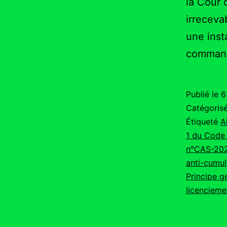
la Cour 
irreceva
une inst
command
Publié le
6
Catégori
Étiqueté
A
1 du Code 
n°CAS-20
anti-cumul
Principe g
licencieme