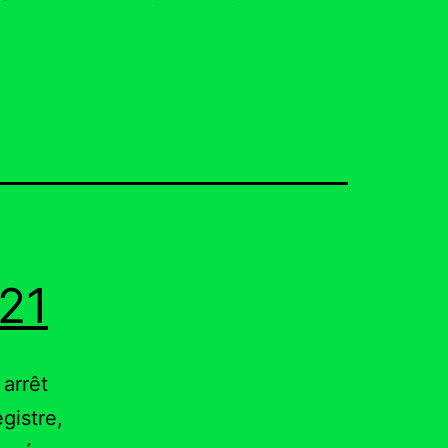
021
 arrêt
gistre,