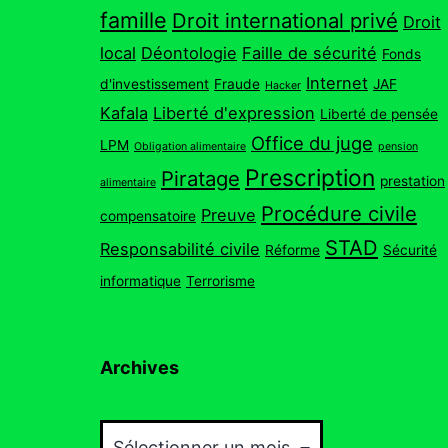
famille
Droit international privé
Droit
local
Déontologie
Faille de sécurité
Fonds
Internet
d'investissement
Fraude
JAF
Hacker
Kafala
Liberté d'expression
Liberté de pensée
Office du juge
LPM
Obligation alimentaire
pension
Prescription
Piratage
prestation
alimentaire
Procédure civile
Preuve
compensatoire
STAD
Responsabilité civile
Réforme
Sécurité
informatique
Terrorisme
Archives
Archives