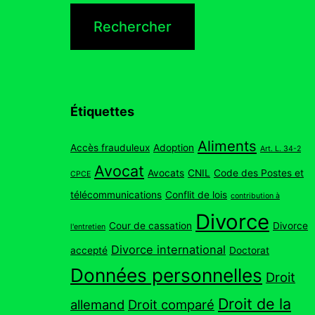
Étiquettes
Aliments
Accès frauduleux
Adoption
Art. L. 34-2
Avocat
Avocats
CNIL
Code des Postes et
CPCE
télécommunications
Conflit de lois
contribution à
Divorce
Cour de cassation
Divorce
l'entretien
Divorce international
accepté
Doctorat
Données personnelles
Droit
Droit de la
allemand
Droit comparé