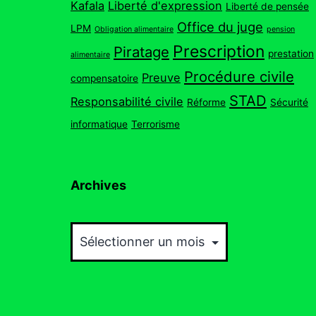
Kafala
Liberté d'expression
Liberté de pensée
Office du juge
LPM
Obligation alimentaire
pension
Prescription
Piratage
prestation
alimentaire
Procédure civile
Preuve
compensatoire
STAD
Responsabilité civile
Réforme
Sécurité
informatique
Terrorisme
Archives
Archives