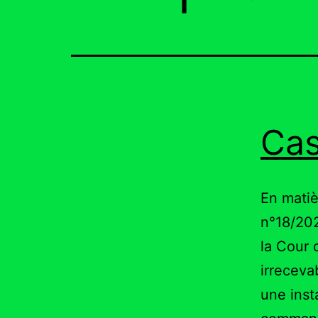
Cas
En matiè
n°18/202
la Cour 
irreceva
une inst