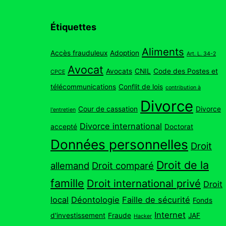
Étiquettes
Aliments
Accès frauduleux
Adoption
Art. L. 34-2
Avocat
Avocats
CNIL
Code des Postes et
CPCE
télécommunications
Conflit de lois
contribution à
Divorce
Cour de cassation
Divorce
l'entretien
Divorce international
accepté
Doctorat
Données personnelles
Droit
Droit de la
allemand
Droit comparé
famille
Droit international privé
Droit
local
Déontologie
Faille de sécurité
Fonds
Internet
d'investissement
Fraude
JAF
Hacker