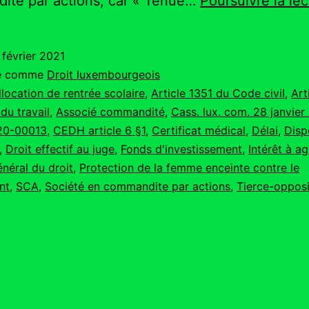
ite par actions, car « Tenue…
Poursuivre la lec
 février 2021
sé comme
Droit luxembourgeois
llocation de rentrée scolaire
,
Article 1351 du Code civil
,
Art
du travail
,
Associé commandité
,
Cass. lux. com. 28 janvier
20-00013
,
CEDH article 6 §1
,
Certificat médical
,
Délai
,
Disp
,
Droit effectif au juge
,
Fonds d'investissement
,
Intérêt à ag
énéral du droit
,
Protection de la femme enceinte contre le
nt
,
SCA
,
Société en commandite par actions
,
Tierce-opposi