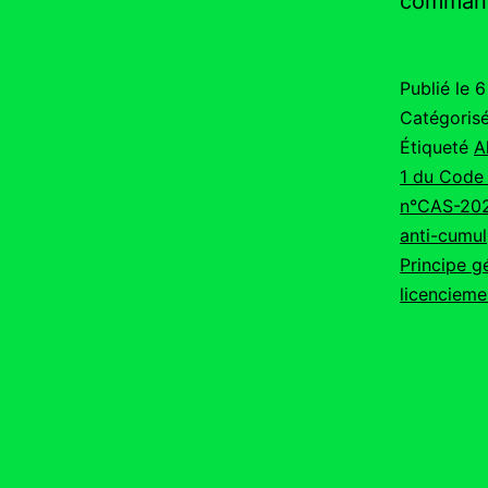
command
Publié le
6
Catégori
Étiqueté
A
1 du Code 
n°CAS-20
anti-cumul
Principe g
licencieme