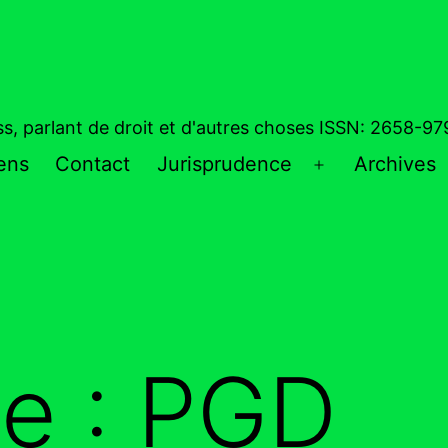
ess, parlant de droit et d'autres choses ISSN: 2658-9
iens
Contact
Jurisprudence
Archives
Ouvrir
le
menu
te :
PGD